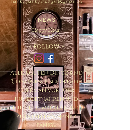
hanky.panky.stuttgart@gmail.co
m
- NEWS -
Happy Hour
17:00-19:00
- FOLLOW -
Aller guten Dinge sind
3, das wusste schon Ada
Coleman vor über
hundert jahren und
kreierte, mit nur drei
zutaten den hanky
panky...