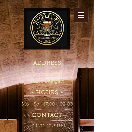
- ADDRESS -
Sophienstr. 3
70180 Stuttgart
- HOURS -
Mo - So: 17:00 - 02:00
- CONTACT -
+49 711 40791161